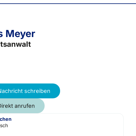
s Meyer
tsanwalt
Nachricht schreiben
Direkt anrufen
achen
isch