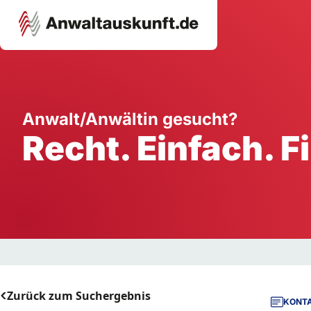
Karriere
Unternehmen
W
Anwalt/Anwältin gesucht?
Recht. Einfach. F
Schule
Handwerk
Ei
Ausbildung
Dienstleistung
Mi
Arbeitsplatz
Gastgewerbe
B
Selbstständigkeit
StartUp
Zurück zum Suchergebnis
KONTA