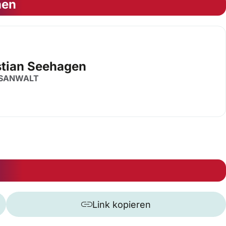
nen
stian Seehagen
SANWALT
Link kopieren