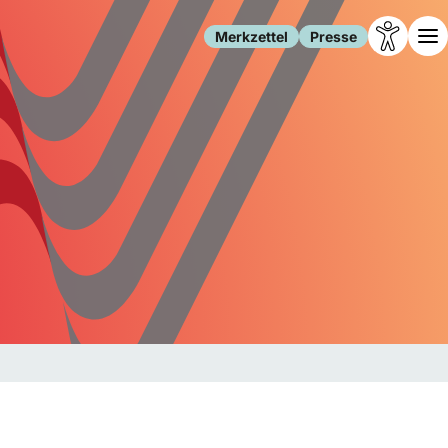
Merkzettel
Presse
Leben
Gesellschaft
Familie
Forschung
Freizeit
Migration
Gesundheit
Polizei
Internet
Kultur
Behörden