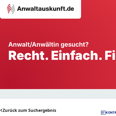
Karriere
Unternehmen
W
Anwalt/Anwältin gesucht?
Recht. Einfach. F
Schule
Handwerk
Ei
Ausbildung
Dienstleistung
Mi
Arbeitsplatz
Gastgewerbe
B
Selbstständigkeit
StartUp
Zurück zum Suchergebnis
KONTA