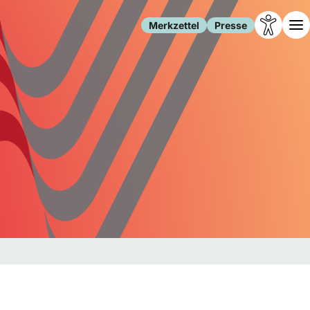
Merkzettel
Presse
Leben
Gesellschaft
Familie
Forschung
Freizeit
Migration
Gesundheit
Polizei
Internet
Kultur
Behörden