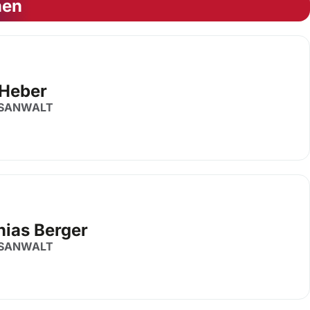
nen
 Heber
SANWALT
hias Berger
SANWALT