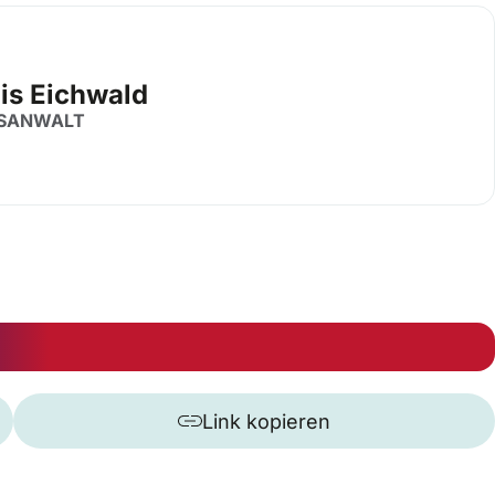
is Eichwald
SANWALT
Link kopieren