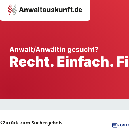
Karriere
Unternehmen
W
Anwalt/Anwältin gesucht?
Recht. Einfach. F
Schule
Handwerk
Ei
Ausbildung
Dienstleistung
Mi
Arbeitsplatz
Gastgewerbe
B
Selbstständigkeit
StartUp
Zurück zum Suchergebnis
KONTA