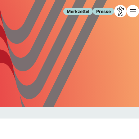
Merkzettel
Presse
Leben
Gesellschaft
Familie
Forschung
Freizeit
Migration
Gesundheit
Polizei
Internet
Kultur
Behörden