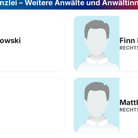
nzlei – Weitere Anwälte und Anwältin
lowski
Finn
RECHT
Matt
RECHT