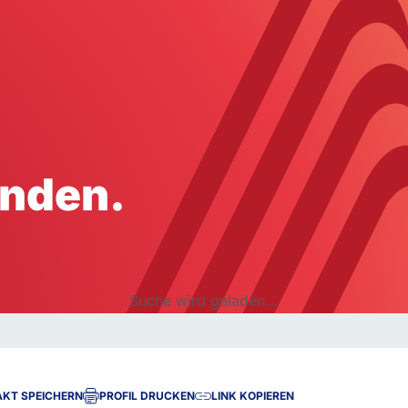
ohnen
Mobilität
Finanzen
inden.
gentum
Fußverkehr
Vorsorge
eten
Radverkehr
Vermögen
auen
Autoverkehr
Erbschaft
Flugverkehr
Steuern
Suche wird geladen...
ÖPNV
Versicherungen
KT SPEICHERN
PROFIL DRUCKEN
LINK KOPIEREN