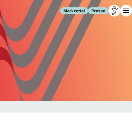
Merkzettel
Presse
Leben
Gesellschaft
Familie
Forschung
Freizeit
Migration
Gesundheit
Polizei
Internet
Kultur
Behörden