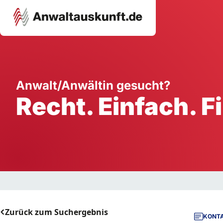
Karriere
Unternehmen
W
Anwalt/Anwältin gesucht?
Recht. Einfach. F
Schule
Handwerk
Ei
Ausbildung
Dienstleistung
Mi
Arbeitsplatz
Gastgewerbe
B
Selbstständigkeit
StartUp
Zurück zum Suchergebnis
KONTA