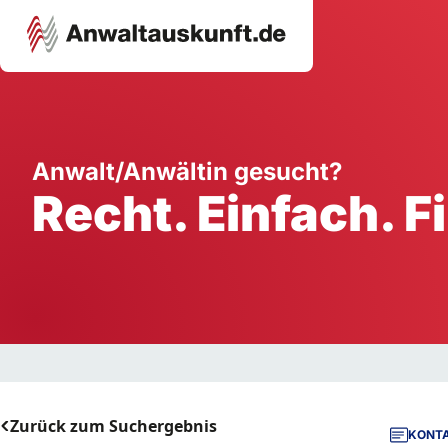
Karriere
Unternehmen
W
Anwalt/Anwältin gesucht?
Recht. Einfach. F
Schule
Handwerk
Ei
Ausbildung
Dienstleistung
Mi
Arbeitsplatz
Gastgewerbe
B
Selbstständigkeit
StartUp
Zurück zum Suchergebnis
KONTA