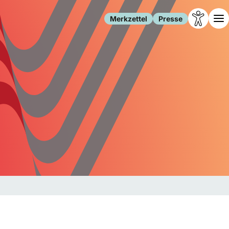
Merkzettel
Presse
Leben
Gesellschaft
Familie
Forschung
Freizeit
Migration
Gesundheit
Polizei
Internet
Kultur
Behörden