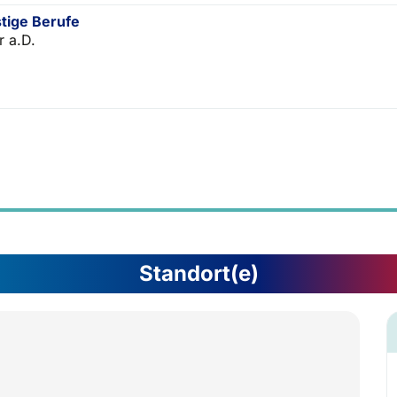
tige Berufe
r a.D.
Standort(e)