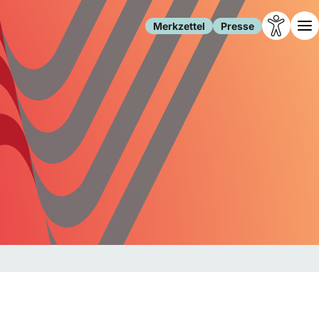
Merkzettel
Presse
Leben
Gesellschaft
Familie
Forschung
Freizeit
Migration
Gesundheit
Polizei
Internet
Kultur
Behörden