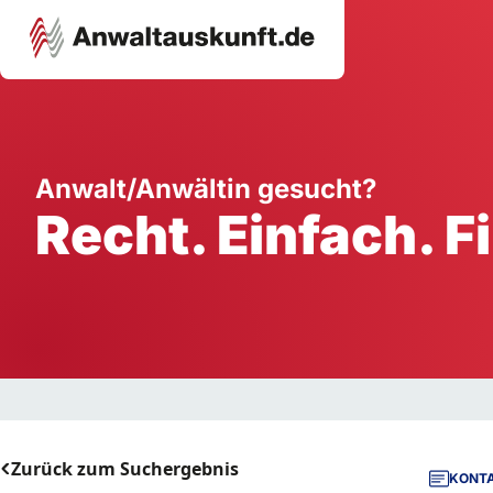
Karriere
Unternehmen
W
Anwalt/Anwältin gesucht?
Recht. Einfach. F
Schule
Handwerk
Ei
Ausbildung
Dienstleistung
Mi
Arbeitsplatz
Gastgewerbe
B
Selbstständigkeit
StartUp
Zurück zum Suchergebnis
KONTA