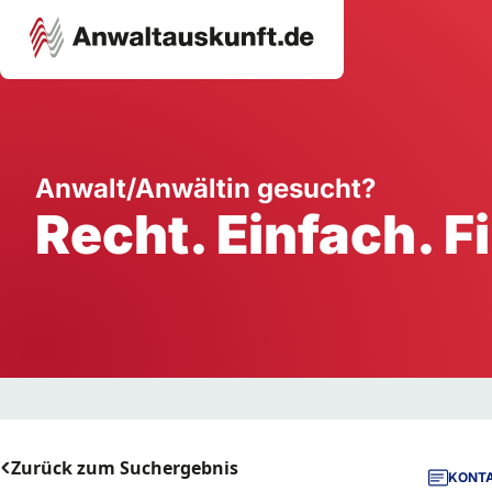
Karriere
Unternehmen
W
Anwalt/Anwältin gesucht?
Recht. Einfach. F
Schule
Handwerk
Ei
Ausbildung
Dienstleistung
Mi
Arbeitsplatz
Gastgewerbe
B
Selbstständigkeit
StartUp
Zurück zum Suchergebnis
KONTA