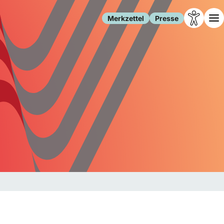
Merkzettel
Presse
Leben
Gesellschaft
Familie
Forschung
Freizeit
Migration
Gesundheit
Polizei
Internet
Kultur
Behörden