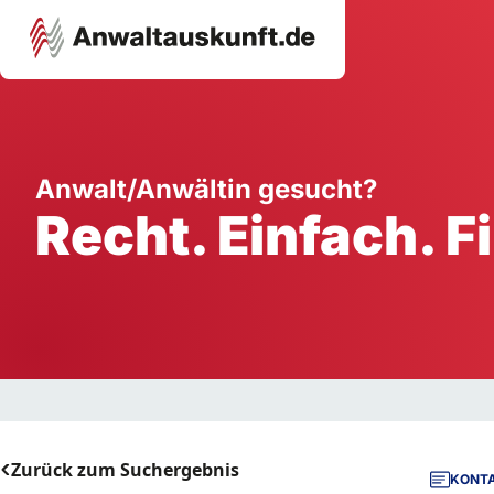
Karriere
Unternehmen
W
Anwalt/Anwältin gesucht?
Recht. Einfach. F
Schule
Handwerk
Ei
Ausbildung
Dienstleistung
Mi
Arbeitsplatz
Gastgewerbe
B
Selbstständigkeit
StartUp
Zurück zum Suchergebnis
KONTA