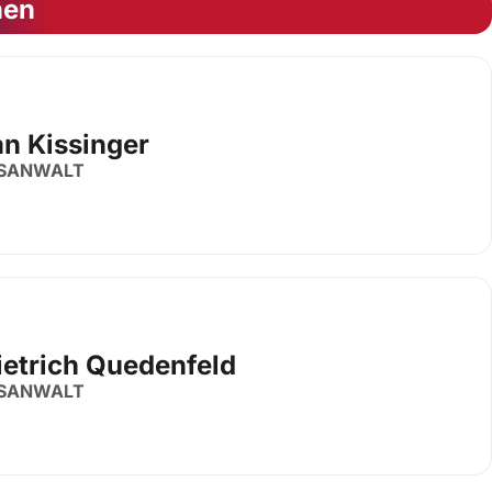
nen
an Kissinger
SANWALT
ietrich Quedenfeld
SANWALT