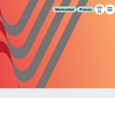
Merkzettel
Presse
Leben
Gesellschaft
Familie
Forschung
Freizeit
Migration
Gesundheit
Polizei
Internet
Kultur
Behörden