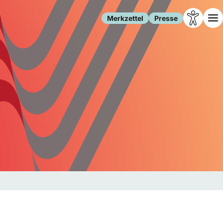
Merkzettel
Presse
Leben
Gesellschaft
Familie
Forschung
Freizeit
Migration
Gesundheit
Polizei
Internet
Kultur
Behörden