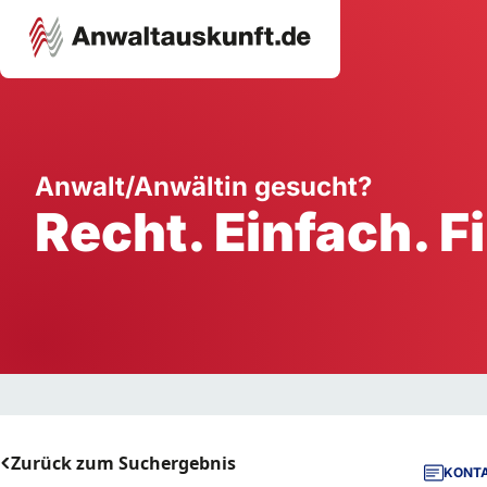
Karriere
Unternehmen
W
Anwalt/Anwältin gesucht?
Recht. Einfach. F
Schule
Handwerk
Ei
Ausbildung
Dienstleistung
Mi
Arbeitsplatz
Gastgewerbe
B
Selbstständigkeit
StartUp
Zurück zum Suchergebnis
KONTA