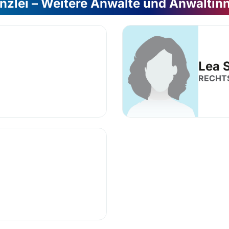
nzlei – Weitere Anwälte und Anwältin
Lea 
RECHT