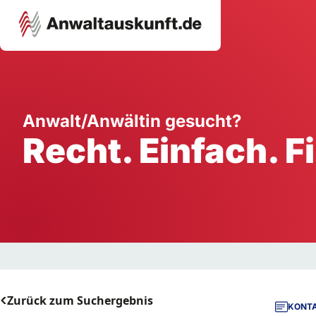
Karriere
Unternehmen
W
Anwalt/Anwältin gesucht?
Recht. Einfach. F
Schule
Handwerk
Ei
Ausbildung
Dienstleistung
Mi
Arbeitsplatz
Gastgewerbe
B
Selbstständigkeit
StartUp
Zurück zum Suchergebnis
KONTA