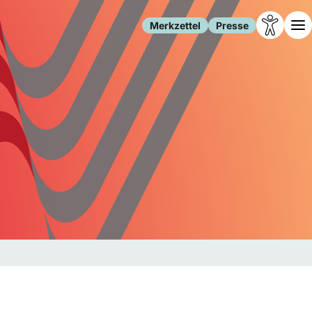
Merkzettel
Presse
Leben
Gesellschaft
Familie
Forschung
Freizeit
Migration
Gesundheit
Polizei
Internet
Kultur
Behörden