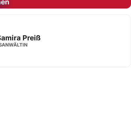
nen
Samira Preiß
SANWÄLTIN