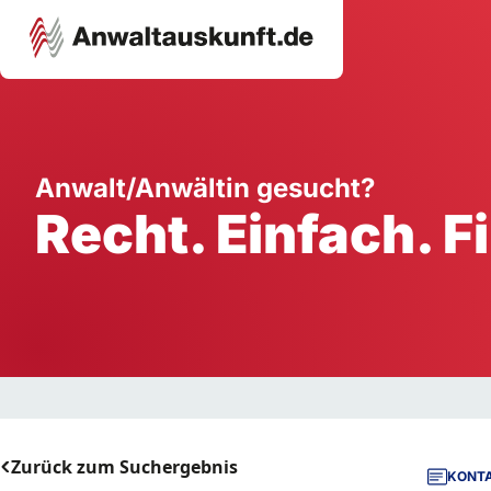
Karriere
Unternehmen
W
Anwalt/Anwältin gesucht?
Recht. Einfach. F
Schule
Handwerk
Ei
Ausbildung
Dienstleistung
Mi
Arbeitsplatz
Gastgewerbe
B
Selbstständigkeit
StartUp
Zurück zum Suchergebnis
KONTA