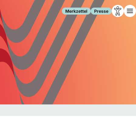
Merkzettel
Presse
Leben
Gesellschaft
Familie
Forschung
Freizeit
Migration
Gesundheit
Polizei
Internet
Kultur
Behörden