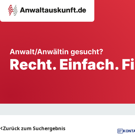
Karriere
Unternehmen
W
Anwalt/Anwältin gesucht?
Recht. Einfach. F
Schule
Handwerk
Ei
Ausbildung
Dienstleistung
Mi
Arbeitsplatz
Gastgewerbe
B
Selbstständigkeit
StartUp
Zurück zum Suchergebnis
KONTA