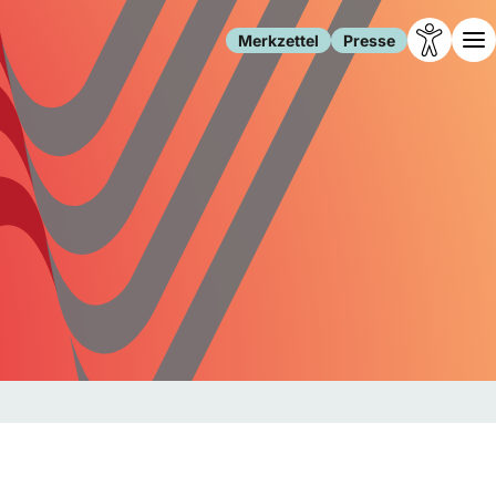
Merkzettel
Presse
Leben
Gesellschaft
Familie
Forschung
Freizeit
Migration
Gesundheit
Polizei
Internet
Kultur
Behörden