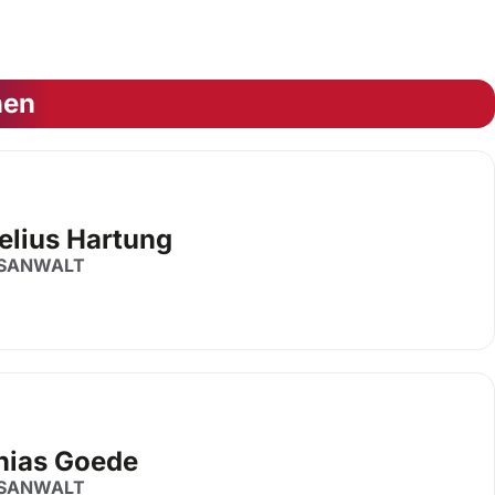
nen
elius Hartung
SANWALT
hias Goede
SANWALT