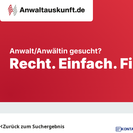
Karriere
Unternehmen
W
Anwalt/Anwältin gesucht?
Recht. Einfach. F
Schule
Handwerk
Ei
Ausbildung
Dienstleistung
Mi
Arbeitsplatz
Gastgewerbe
B
Selbstständigkeit
StartUp
Zurück zum Suchergebnis
KONTA