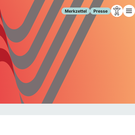
Merkzettel
Presse
Leben
Gesellschaft
Familie
Forschung
Freizeit
Migration
Gesundheit
Polizei
Internet
Kultur
Behörden